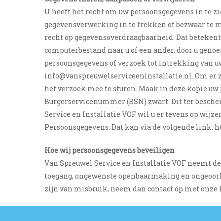
U heeft het recht om uw persoonsgegevens in te zi
gegevensverwerking in te trekken of bezwaar te m
recht op gegevensoverdraagbaarheid. Dat betekent
computerbestand naar u of een ander, door u genoe
persoonsgegevens of verzoek tot intrekking van 
info@vanspreuwelserviceeninstallatie.nl. Om er zek
het verzoek mee te sturen. Maak in deze kopie u
Burgerservicenummer (BSN) zwart. Dit ter besche
Service en Installatie VOF wil u er tevens op wijz
Persoonsgegevens. Dat kan via de volgende link: 
Hoe wij persoonsgegevens beveiligen
Van Spreuwel Service en Installatie VOF neemt d
toegang, ongewenste openbaarmaking en ongeoorloof
zijn van misbruik,
neem dan contact op met onze 