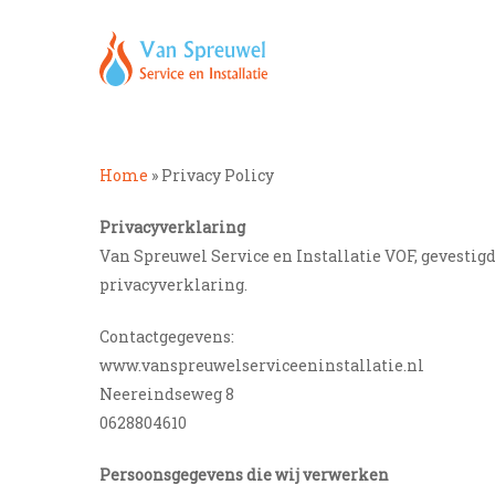
Skip
to
main
content
Home
»
Privacy Policy
Privacyverklaring
Van Spreuwel Service en Installatie VOF, gevesti
privacyverklaring.
Contactgegevens:
www.vanspreuwelserviceeninstallatie.nl
Neereindseweg 8
0628804610
Persoonsgegevens die wij verwerken