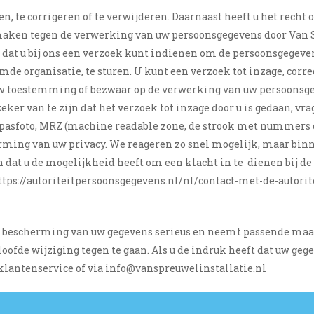
en, te corrigeren of te verwijderen. Daarnaast heeft u het rec
aken tegen de verwerking van uw persoonsgegevens door Van Sp
 dat u bij ons een verzoek kunt indienen om de persoonsgegeven
mde organisatie, te sturen. U kunt een verzoek tot inzage, corr
uw toestemming of bezwaar op de verwerking van uw persoonsg
er van te zijn dat het verzoek tot inzage door u is gedaan, vra
w pasfoto, MRZ (machine readable zone, de strook met nummer
rming van uw privacy. We reageren zo snel mogelijk, maar binn
en dat u de mogelijkheid heeft om een klacht in te
dienen bij de
https://autoriteitpersoonsgegevens.nl/nl/contact-met-de-autori
e bescherming van uw gegevens serieus en neemt passende maa
de wijziging tegen te gaan. Als u de indruk heeft dat uw gegev
klantenservice of via
info@vanspreuwelinstallatie.nl