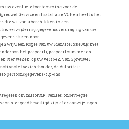
ht om uw eventuele toestemming voor de
reuwel Service en Installatie VOF en heeft u het
s die wij van u beschikken in een
ectie, verwijdering, gegevensoverdraging van uw
egevens sturen naar
gen wij u een kopie van uw identiteitsbewijs met
s onderaan het paspoort), paspoortnummer en
en vier weken, op uw verzoek. Van Spreuwel
 nationale toezichthouder, de Autoriteit
teit-persoonsgegevens/tip-ons
tregelen om misbruik, verlies, onbevoegde
ens niet goed beveiligd zijn of er aanwijzingen